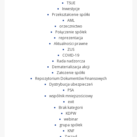
TSUE
Inwestycje
Przekształcenie spółki
AML
orzecznictwo
Połączenie spółek
reprezentacja
Aktualności prawne
ZUS
COVID-19
Rada nadzorcza
Dematerializacja akcji
Założenie spółki
Repozytorium Dokumentów Finansowych
Dystrybucja ubezpieczeń
PSA
wspólnik mniejszościowy
exit
Brak kategorii
KDPW
webinar
grupa spółek
KNF
Zarząd