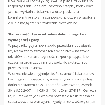
możliwości całkowitego wyłączenia prawa wspólnika do
rozporządzania udziałem. Zarówno przepisy kodeksowe,
jak i ich wykładnia doktrynalna oraz judykatura
konsekwentnie stoją na stanowisku, iż udziały w spółce z
o.o. nie mogą stać się faktycznie niezbywalne.
Skuteczność zbycia udziałów dokonanego bez
wymaganej zgody
W przypadku gdy umowa spółki przewiduje obowiązek
uzyskania zgody zgromadzenia wspólników na zbycie
udziałów, dokonanie czynności rozporządzającej bez
uzyskania takiej zgody nie prowadzi do skutecznego
przeniesienia udziałów.
W orzecznictwie przyjmuje się, że czynność taka stanowi
tzw.
negotium claudicans
, a więc czynność niezupełną,
dotkniętą stanem bezskuteczności zawieszonej (Wyrok
SN z 9.02.2007 r., III CSK 311/06, LEX nr 274197). Oznacza
to, iż umowa zbycia udziałów pozostaje nieskuteczna do
czasu wyrażenia wymaganej zgody przez właściwy organ