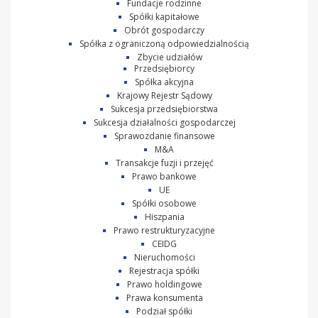
Fundacje rodzinne
Spółki kapitałowe
Obrót gospodarczy
Spółka z ograniczoną odpowiedzialnością
Zbycie udziałów
Przedsiębiorcy
Spółka akcyjna
Krajowy Rejestr Sądowy
Sukcesja przedsiębiorstwa
Sukcesja działalności gospodarczej
Sprawozdanie finansowe
M&A
Transakcje fuzji i przejęć
Prawo bankowe
UE
Spółki osobowe
Hiszpania
Prawo restrukturyzacyjne
CEIDG
Nieruchomości
Rejestracja spółki
Prawo holdingowe
Prawa konsumenta
Podział spółki