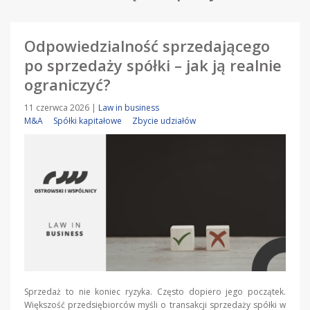
Odpowiedzialność sprzedającego
po sprzedaży spółki – jak ją realnie
ograniczyć?
11 czerwca 2026
|
Law in business
M&A
Spółki kapitałowe
Zbycie udziałów
Sprzedaż to nie koniec ryzyka. Często dopiero jego początek.
Większość przedsiębiorców myśli o transakcji sprzedaży spółki w