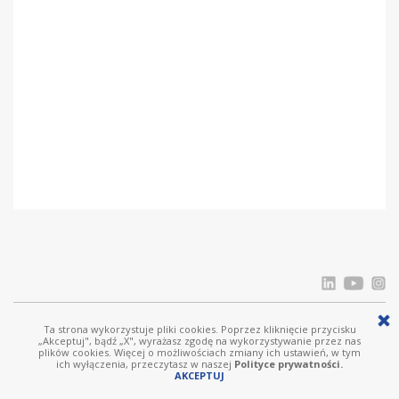
Ta strona wykorzystuje pliki cookies. Poprzez kliknięcie przycisku
© Ostrowski i Wspólnicy |
www.ostrowski.legal
| Wszystkie prawa zastrzeżone
„Akceptuj", bądź „X", wyrażasz zgodę na wykorzystywanie przez nas
plików cookies. Więcej o możliwościach zmiany ich ustawień, w tym
Licznik odwiedziń: 303577
ich wyłączenia, przeczytasz w naszej
Polityce prywatności.
AKCEPTUJ