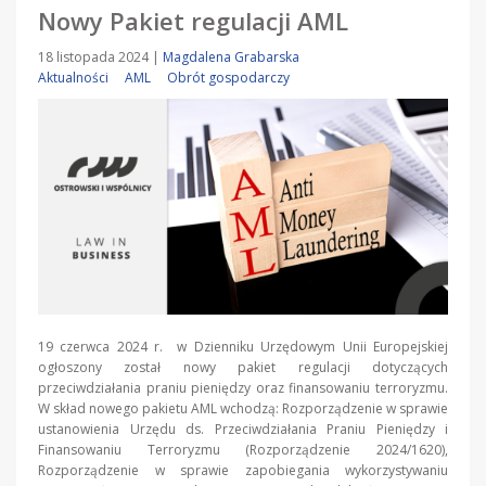
Nowy Pakiet regulacji AML
18 listopada 2024
|
Magdalena Grabarska
Aktualności
AML
Obrót gospodarczy
19 czerwca 2024 r. w Dzienniku Urzędowym Unii Europejskiej
ogłoszony został nowy pakiet regulacji dotyczących
przeciwdziałania praniu pieniędzy oraz finansowaniu terroryzmu.
W skład nowego pakietu AML wchodzą: Rozporządzenie w sprawie
ustanowienia Urzędu ds. Przeciwdziałania Praniu Pieniędzy i
Finansowaniu Terroryzmu (Rozporządzenie 2024/1620),
Rozporządzenie w sprawie zapobiegania wykorzystywaniu