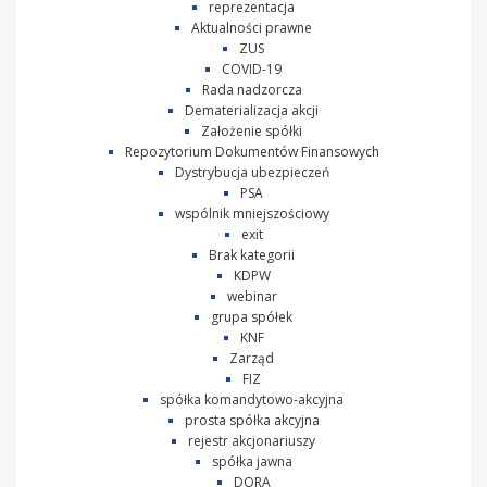
reprezentacja
Aktualności prawne
ZUS
COVID-19
Rada nadzorcza
Dematerializacja akcji
Założenie spółki
Repozytorium Dokumentów Finansowych
Dystrybucja ubezpieczeń
PSA
wspólnik mniejszościowy
exit
Brak kategorii
KDPW
webinar
grupa spółek
KNF
Zarząd
FIZ
spółka komandytowo-akcyjna
prosta spółka akcyjna
rejestr akcjonariuszy
spółka jawna
DORA