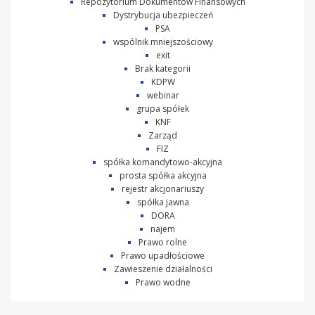
Repozytorium Dokumentów Finansowych
Dystrybucja ubezpieczeń
PSA
wspólnik mniejszościowy
exit
Brak kategorii
KDPW
webinar
grupa spółek
KNF
Zarząd
FIZ
spółka komandytowo-akcyjna
prosta spółka akcyjna
rejestr akcjonariuszy
spółka jawna
DORA
najem
Prawo rolne
Prawo upadłościowe
Zawieszenie działalności
Prawo wodne