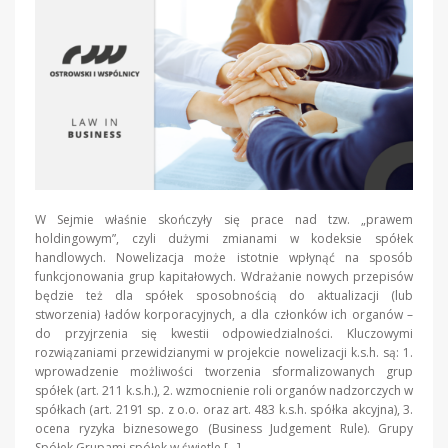
W Sejmie właśnie skończyły się prace nad tzw. „prawem
holdingowym”, czyli dużymi zmianami w kodeksie spółek
handlowych. Nowelizacja może istotnie wpłynąć na sposób
funkcjonowania grup kapitałowych. Wdrażanie nowych przepisów
będzie też dla spółek sposobnością do aktualizacji (lub
stworzenia) ładów korporacyjnych, a dla członków ich organów –
do przyjrzenia się kwestii odpowiedzialności. Kluczowymi
rozwiązaniami przewidzianymi w projekcie nowelizacji k.s.h. są: 1.
wprowadzenie możliwości tworzenia sformalizowanych grup
spółek (art. 211 k.s.h.), 2. wzmocnienie roli organów nadzorczych w
spółkach (art. 2191 sp. z o.o. oraz art. 483 k.s.h. spółka akcyjna), 3.
ocena ryzyka biznesowego (Business Judgement Rule). Grupy
Spółek Grupami spółek w świetle […]