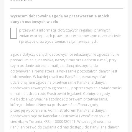
Wyrażam dobrowolną zgodę na przetwarzanie moich
danych osobowych w celu:
przesyłania informacji dotyczących regulacji prawnych,
zmian w przepisach prawa oraz w najnowszym orzecznictwie
i praktyce oraz wydarzeniach z tym związanych.
Zgoda dotyczy danych osobowych przekazanych w zgłoszeniu, w
postaci: imienia, nazwiska, nazwy firmy oraz adresu e-mail, przy
czym podanie adresu e-mail jest daną niezbędną do
otrzymywania Newslettera, a wskazanie pozostałych danych jest
dobrowolne. W każdej chwili ma Pani/Pan prawo wycofać
udzieloną nam zgodę na przetwarzanie Pani/Pana danych
osobowych zawartych w zgłoszeniu, poprzez wysłanie wiadomości
e-mail na adres:
rodo@ostrowski-legal.net
. Cofnięcie zgody
nie będzie wpływać na zgodność z prawem przetwarzania,
którego dokonaliśmy na podstawie Pani/Pana zgody
przed jej wycofaniem. Administratorem Pani/Pana danych
osobowych będzie Kancelaria Ostrowski i Wspólnicy sp.k. z
siedzibą w Toruniu, KRS nr 0000420141. W szczególności ma
Pani/Pan prawo do żądania od nas dostępu do Pani/Pana danych