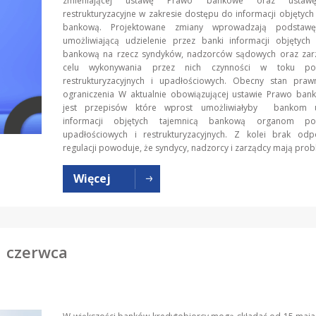
zmieniającej ustawę Prawo bankowe oraz ustaw
restrukturyzacyjne w zakresie dostępu do informacji objętych
bankową. Projektowane zmiany wprowadzają podstaw
umożliwiającą udzielenie przez banki informacji objętych 
bankową na rzecz syndyków, nadzorców sądowych oraz za
celu wykonywania przez nich czynności w toku po
restrukturyzacyjnych i upadłościowych. Obecny stan praw
ograniczenia W aktualnie obowiązującej ustawie Prawo ban
jest przepisów które wprost umożliwiałyby bankom ud
informacji objętych tajemnicą bankową organom po
upadłościowych i restrukturyzacyjnych. Z kolei brak odp
regulacji powoduje, że syndycy, nadzorcy i zarządcy mają prob
Więcej
1 czerwca