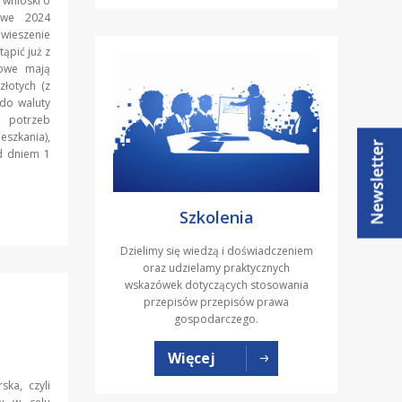
 wnioski o
owe 2024
wieszenie
ąpić już z
towe mają
łotych (z
do waluty
h potrzeb
szkania),
d dniem 1
Szkolenia
Dzielimy się wiedzą i doświadczeniem
oraz udzielamy praktycznych
wskazówek dotyczących stosowania
przepisów przepisów prawa
gospodarczego.
Więcej
ska, czyli