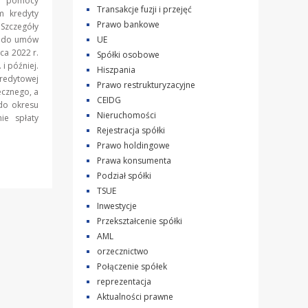
i pomocy
Transakcje fuzji i przejęć
m kredyty
Prawo bankowe
Szczegóły
e do umów
UE
ca 2022 r.
Spółki osobowe
i później.
Hiszpania
redytowej
Prawo restrukturyzacyjne
ecznego, a
CEIDG
 do okresu
Nieruchomości
ie spłaty
Rejestracja spółki
Prawo holdingowe
Prawa konsumenta
Podział spółki
TSUE
Inwestycje
Przekształcenie spółki
AML
orzecznictwo
Połączenie spółek
reprezentacja
Aktualności prawne