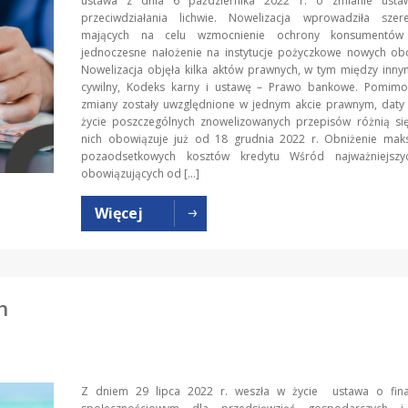
ustawa z dnia 6 października 2022 r. o zmianie usta
przeciwdziałania lichwie. Nowelizacja wprowadziła sze
mających na celu wzmocnienie ochrony konsumentów
jednoczesne nałożenie na instytucje pożyczkowe nowych ob
Nowelizacja objęła kilka aktów prawnych, w tym między inn
cywilny, Kodeks karny i ustawę – Prawo bankowe. Pomimo
zmiany zostały uwzględnione w jednym akcie prawnym, daty 
życie poszczególnych znowelizowanych przepisów różnią się
nich obowiązuje już od 18 grudnia 2022 r. Obniżenie mak
pozaodsetkowych kosztów kredytu Wśród najważniejszy
obowiązujących od […]
Więcej
h
Z dniem 29 lipca 2022 r. weszła w życie ustawa o fin