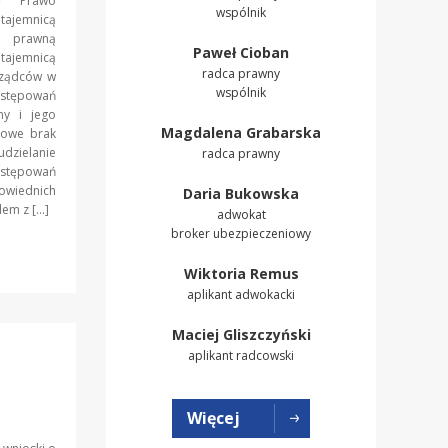
ę Prawo
wspólnik
 tajemnicą
ę prawną
Paweł Cioban
tajemnicą
radca prawny
rządców w
wspólnik
stępowań
ny i jego
Magdalena Grabarska
kowe brak
zielanie
radca prawny
stępowań
owiednich
Daria Bukowska
lem z […]
adwokat
broker ubezpieczeniowy
Wiktoria Remus
aplikant adwokacki
Maciej Gliszczyński
aplikant radcowski
Więcej