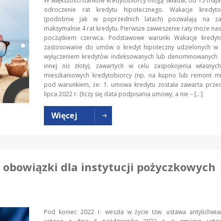
W większości banków kredytobiorcy mogą składać od 15 maja
odroczenie rat kredytu hipotecznego. Wakacje kredyt
(podobnie jak w poprzednich latach) pozwalają na za
maksymalnie 4 rat kredytu. Pierwsze zawieszenie raty może nast
początkiem czerwca. Podstawowe warunki Wakacje kredy
zastosowanie do umów o kredyt hipoteczny udzielonych w z
wyłączeniem kredytów indeksowanych lub denominowanych 
innej niż złoty), zawartych w celu zaspokojenia własnyc
mieszkaniowych kredytobiorcy (np. na kupno lub remont mie
pod warunkiem, że: 1. umowa kredytu została zawarta prze
lipca 2022 r. (liczy się data podpisania umowy, a nie – […]
Więcej
obowiązki dla instytucji pożyczkowych
Pod koniec 2022 r. weszła w życie tzw. ustawa antylichwiar