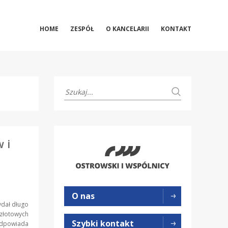
HOME
ZESPÓŁ
O KANCELARII
KONTAKT
 i
O nas
ydał długo
złotowych
Szybki kontakt
odpowiada