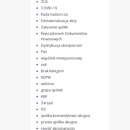
ZUS
COVID-19
Rada nadzorcza
Dematerializacja akcji
Założenie spółki
Repozytorium Dokumentów
Finansowych
Dystrybucja ubezpieczeń
PSA
wspólnik mniejszościowy
exit
Brak kategorii
KDPW
webinar
grupa spółek
KNF
Zarząd
FIZ
spółka komandytowo-akcyjna
prosta spółka akcyjna
rejestr akcjonariuszy