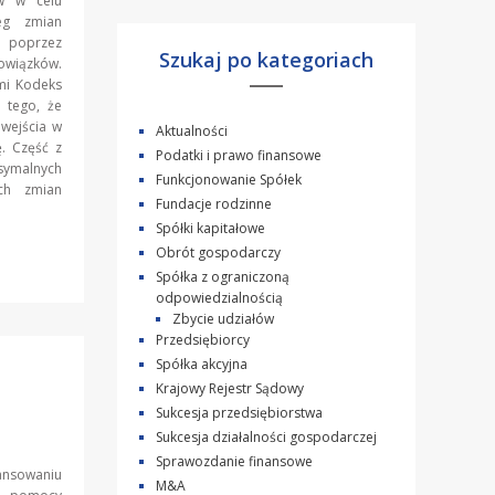
w w celu
reg zmian
 poprzez
Szukaj po kategoriach
owiązków.
ymi Kodeks
 tego, że
wejścia w
Aktualności
. Część z
Podatki i prawo finansowe
symalnych
Funkcjonowanie Spółek
ch zmian
Fundacje rodzinne
Spółki kapitałowe
Obrót gospodarczy
Spółka z ograniczoną
odpowiedzialnością
Zbycie udziałów
Przedsiębiorcy
Spółka akcyjna
Krajowy Rejestr Sądowy
Sukcesja przedsiębiorstwa
Sukcesja działalności gospodarczej
Sprawozdanie finansowe
ansowaniu
M&A