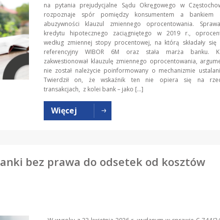
na pytania prejudycjalne Sądu Okręgowego w Częstochow
rozpoznaje spór pomiędzy konsumentem a bankiem d
abuzywności klauzul zmiennego oprocentowania. Spraw
kredytu hipotecznego zaciągniętego w 2019 r., oproce
według zmiennej stopy procentowej, na którą składały się
referencyjny WIBOR 6M oraz stała marża banku. K
zakwestionował klauzulę zmiennego oprocentowania, argume
nie został należycie poinformowany o mechanizmie ustalan
Twierdził on, że wskaźnik ten nie opiera się na rzec
transakcjach, z kolei bank – jako […]
Więcej
anki bez prawa do odsetek od kosztów