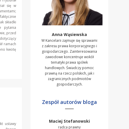
 Trybunał
iał się w
sumentami;
aktycznie
ak składki
 pytania
ie, przed
Anna Wąsiewska
dotyczący
W Kancelarii zajmuje się sprawami
 W ramach
z zakresu prawa korporacyjnego i
cono kwotę
gospodarczego. Zainteresowania
zawodowe koncentruje wokół
tematyki prawa spółek
handlowych. Świadczy pomoc
prawną na rzecz polskich, jak i
zagranicznych podmiotów
gospodarczych.
Zespół autorów bloga
Maciej Stefanowski
kt ustawy
radca prawny