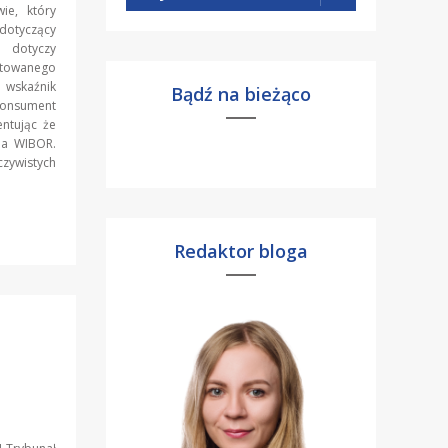
ie, który
otyczący
a dotyczy
ntowanego
 wskaźnik
Bądź na bieżąco
onsument
ntując że
ia WIBOR.
zywistych
Redaktor bloga