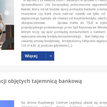
W wyroku z 23 kwietnia 2026 r. wydanym w sprawie C‑744/24
Sprawiedliwości Unii Europejskiej jednoznacznie wypowiedz
kwestii, która od lat budziła spory pomiędzy bankami a kon
mianowicie czy bank może naliczać odsetki nie tylko od f
wypłaconego kapitału, ale również od kosztów kredytu, takich j
ubezpieczeniowe. Sprawa trafiła do TSUE w trybie
prejudycjalnego postawionego przez Sąd Rejonowy we Włodaw
którym toczy się spór pomiędzy konsumentem a bankiem 
wykonania umowy kredytu konsumenckiego. Stan faktyczny
zawartej umowy kredytowej, kredytobiorcy faktycznie wypła
133 214,92 zł, podczas gdy kwota […]
Więcej
cji objętych tajemnicą bankową
Na stronie Rządowego Centrum Legislacji ukazał się proje