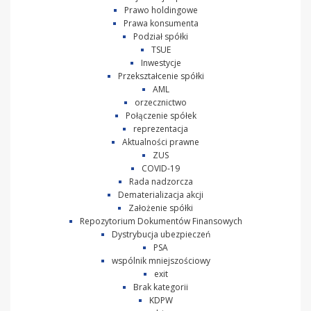
Prawo holdingowe
Prawa konsumenta
Podział spółki
TSUE
Inwestycje
Przekształcenie spółki
AML
orzecznictwo
Połączenie spółek
reprezentacja
Aktualności prawne
ZUS
COVID-19
Rada nadzorcza
Dematerializacja akcji
Założenie spółki
Repozytorium Dokumentów Finansowych
Dystrybucja ubezpieczeń
PSA
wspólnik mniejszościowy
exit
Brak kategorii
KDPW