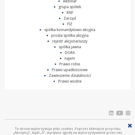
webinar
grupa spółek
KNF
Zarząd
FIZ
spółka komandytowo-akcyjna
prosta spółka akcyjna
rejestr akcjonariuszy
spółka jawna
DORA
najem
Prawo rolne
Prawo upadłościowe
Zawieszenie działalności
Prawo wodne
Ta strona wykorzystuje pliki cookies. Poprzez kliknięcie przycisku
© Ostrowski i Wspólnicy |
www.ostrowski.legal
| Wszystkie prawa zastrzeżone
„Akceptuj", bądź „X", wyrażasz zgodę na wykorzystywanie przez nas