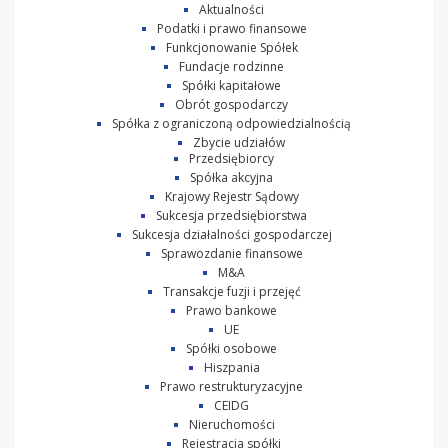
Aktualności
Podatki i prawo finansowe
Funkcjonowanie Spółek
Fundacje rodzinne
Spółki kapitałowe
Obrót gospodarczy
Spółka z ograniczoną odpowiedzialnością
Zbycie udziałów
Przedsiębiorcy
Spółka akcyjna
Krajowy Rejestr Sądowy
Sukcesja przedsiębiorstwa
Sukcesja działalności gospodarczej
Sprawozdanie finansowe
M&A
Transakcje fuzji i przejęć
Prawo bankowe
UE
Spółki osobowe
Hiszpania
Prawo restrukturyzacyjne
CEIDG
Nieruchomości
Rejestracja spółki