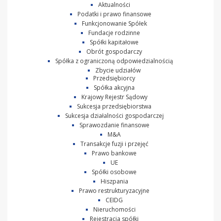
Aktualności
Podatki i prawo finansowe
Funkcjonowanie Spółek
Fundacje rodzinne
Spółki kapitałowe
Obrót gospodarczy
Spółka z ograniczoną odpowiedzialnością
Zbycie udziałów
Przedsiębiorcy
Spółka akcyjna
Krajowy Rejestr Sądowy
Sukcesja przedsiębiorstwa
Sukcesja działalności gospodarczej
Sprawozdanie finansowe
M&A
Transakcje fuzji i przejęć
Prawo bankowe
UE
Spółki osobowe
Hiszpania
Prawo restrukturyzacyjne
CEIDG
Nieruchomości
Rejestracja spółki