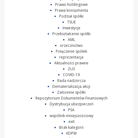
Prawo holdingowe
Prawa konsumenta
Podział spółki
TSUE
Inwestycje
Przekształcenie spółki
AML
orzecznictwo
Połączenie spółek
reprezentacja
Aktualności prawne
ZUS
COVID-19
Rada nadzorcza
Dematerializacja akcji
Założenie spółki
Repozytorium Dokumentów Finansowych
Dystrybucja ubezpieczeń
PSA
wspólnik mniejszościowy
exit
Brak kategorii
KDPW