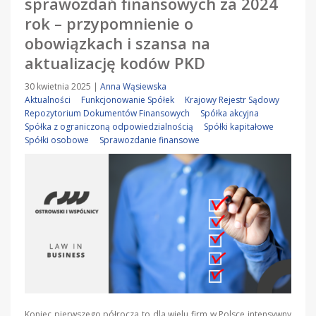
sprawozdań finansowych za 2024
rok – przypomnienie o
obowiązkach i szansa na
aktualizację kodów PKD
30 kwietnia 2025
|
Anna Wąsiewska
Aktualności
Funkcjonowanie Spółek
Krajowy Rejestr Sądowy
Repozytorium Dokumentów Finansowych
Spółka akcyjna
Spółka z ograniczoną odpowiedzialnością
Spółki kapitałowe
Spółki osobowe
Sprawozdanie finansowe
Koniec pierwszego półrocza to dla wielu firm w Polsce intensywny