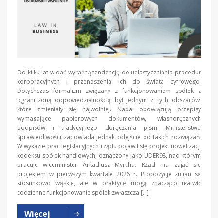
Od kilku lat widać wyraźną tendencję do uelastyczniania procedur
korporacyjnych i przenoszenia ich do świata cyfrowego.
Dotychczas formalizm związany z funkcjonowaniem spółek z
ograniczoną odpowiedzialnością był jednym z tych obszarów,
które zmieniały się najwolniej. Nadal obowiązują przepisy
wymagające papierowych dokumentów, własnoręcznych
podpisów i tradycyjnego doręczania pism. Ministerstwo
Sprawiedliwości zapowiada jednak odejście od takich rozwiązań.
W wykazie prac legislacyjnych rządu pojawił się projekt nowelizacji
kodeksu spółek handlowych, oznaczony jako UDER98, nad którym
pracuje wiceminister Arkadiusz Myrcha. Rząd ma zająć się
projektem w pierwszym kwartale 2026 r. Propozycje zmian są
stosunkowo wąskie, ale w praktyce mogą znacząco ułatwić
codzienne funkcjonowanie spółek zwłaszcza […]
Więcej