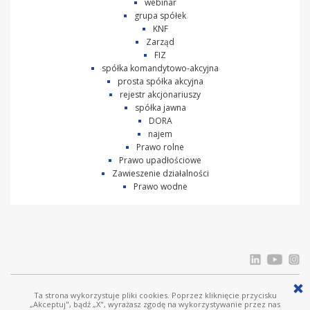
webinar
grupa spółek
KNF
Zarząd
FIZ
spółka komandytowo-akcyjna
prosta spółka akcyjna
rejestr akcjonariuszy
spółka jawna
DORA
najem
Prawo rolne
Prawo upadłościowe
Zawieszenie działalności
Prawo wodne
Ta strona wykorzystuje pliki cookies. Poprzez kliknięcie przycisku
© Ostrowski i Wspólnicy |
www.ostrowski.legal
| Wszystkie prawa zastrzeżone
„Akceptuj", bądź „X", wyrażasz zgodę na wykorzystywanie przez nas