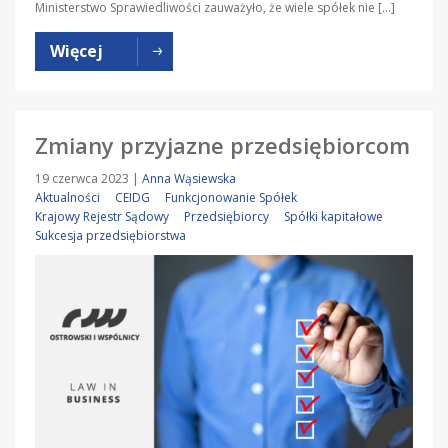
Ministerstwo Sprawiedliwości zauważyło, że wiele spółek nie […]
Więcej
Zmiany przyjazne przedsiębiorcom
19 czerwca 2023
|
Anna Wąsiewska
Aktualności
CEIDG
Funkcjonowanie Spółek
Krajowy Rejestr Sądowy
Przedsiębiorcy
Spółki kapitałowe
Sukcesja przedsiębiorstwa