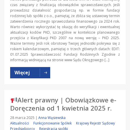
czas związany z finalizacją obowiązków sprawozdawczych. Jeśli
prowadzisz działalność gospodarczą np. w formie fundacji
rodzinnej lub spółki z o.o., pamiętaj, że zbliża się ustawowy termin
zatwierdzenia rocznego sprawozdania finansowego za 2024 rok.
Warto również wykorzystać tę okazję do weryfikacji i ewentualnej
aktualizacji kodów PKD, szczególnie w kontekście planowanego
przejścia z klasyfikacji PKD 2007 na nową wersję – PKD 2025.
Ważne terminy Jeśli rok obrotowy Twojej jednostki pokrywa się z
rokiem kalendarzowym, pamiętaj o trzech głównych datach: EDIT:
01.07.2025 Sprawozdawczość Fundacji Rodzinnych Zgodnie z
informacją widniejącą na stronie www Sądu Okręgowego […]
Więcej
Alert prawny | Obowiązkowe e-
Doręczenia od 1 kwietnia 2025 r.
28 marca 2025
|
Anna Wąsiewska
Aktualności
Funkcjonowanie Spółek
Krajowy Rejestr Sądowy
Przedsiębiorcy
Rejestracja spółki