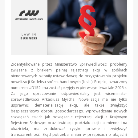
Zidentyfikowane przez Ministerstwo Sprawiedliwości problemy
związane z brakiem pełnej rejestracji akcji w spółkach
nienotowanych skłoniły ustawodawcę do przygotowania projektu
nowelizacji Kodeksu spółek handlowych (k.s.h.). Projekt, oznaczony
numerem UD152, ma zostać przyjęty w pierwszym kwartale 2025 r.
Za jego opracowanie odpowiedzialny jest wiceminister
sprawiedliwości Arkadiusz Myrcha. Nowelizacja ma nie tylko
usprawnić dematerializację akcji, ale także zwiększyć
bezpieczeństwo obrotu gospodarczego. Wprowadzenie nowych
rozwiązań, takich jak powiązanie rejestracji akcji z Krajowym
Rejestrem Sądowym oraz likwidacja podziału akcji na imienne i na
okaziciela, ma zredukować ryzyko prawne i zwiększyć
transparentność. Skąd potrzeba zmian w przepisach o akcjach?