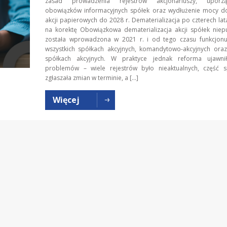
zasad prowadzenia rejestrów akcjonariuszy, uporzą
obowiązków informacyjnych spółek oraz wydłużenie mocy 
akcji papierowych do 2028 r. Dematerializacja po czterech lat
na korektę Obowiązkowa dematerializacja akcji spółek niep
została wprowadzona w 2021 r. i od tego czasu funkcjonu
wszystkich spółkach akcyjnych, komandytowo-akcyjnych oraz
spółkach akcyjnych. W praktyce jednak reforma ujawni
problemów – wiele rejestrów było nieaktualnych, część s
zgłaszała zmian w terminie, a […]
Więcej