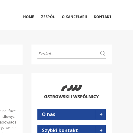
HOME
ZESPÓŁ
O KANCELARII
KONTAKT
ejną fazę.
O nas
ndlowych
 zapowiada
cyzowanie
Szybki kontakt