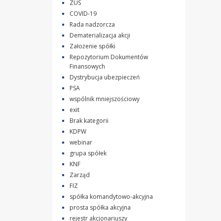
ZUS
COVID-19
Rada nadzorcza
Dematerializacja akcji
Założenie spółki
Repozytorium Dokumentów
Finansowych
Dystrybucja ubezpieczeń
PSA
wspólnik mniejszościowy
exit
Brak kategorii
KDPW
webinar
grupa spółek
KNF
Zarząd
FIZ
spółka komandytowo-akcyjna
prosta spółka akcyjna
rejestr akcjonariuszy