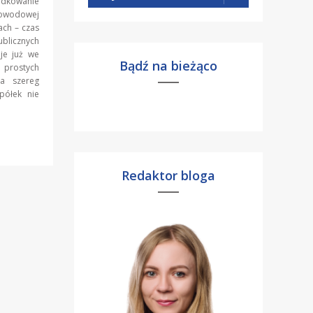
dkowanie
dowodowej
ach – czas
ublicznych
je już we
Bądź na bieżąco
 prostych
ła szereg
półek nie
Redaktor bloga