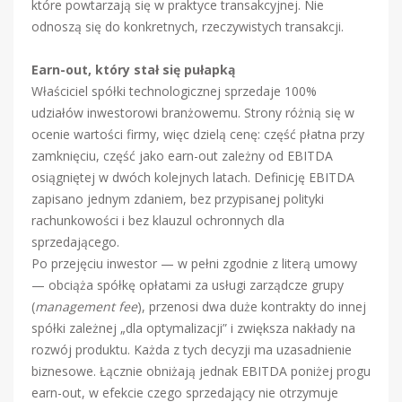
które powtarzają się w praktyce transakcyjnej. Nie
odnoszą się do konkretnych, rzeczywistych transakcji.
Earn-out, który stał się pułapką
Właściciel spółki technologicznej sprzedaje 100%
udziałów inwestorowi branżowemu. Strony różnią się w
ocenie wartości firmy, więc dzielą cenę: część płatna przy
zamknięciu, część jako earn-out zależny od EBITDA
osiągniętej w dwóch kolejnych latach. Definicję EBITDA
zapisano jednym zdaniem, bez przypisanej polityki
rachunkowości i bez klauzul ochronnych dla
sprzedającego.
Po przejęciu inwestor — w pełni zgodnie z literą umowy
— obciąża spółkę opłatami za usługi zarządcze grupy
(
management fee
), przenosi dwa duże kontrakty do innej
spółki zależnej „dla optymalizacji” i zwiększa nakłady na
rozwój produktu. Każda z tych decyzji ma uzasadnienie
biznesowe. Łącznie obniżają jednak EBITDA poniżej progu
earn-out, w efekcie czego sprzedający nie otrzymuje