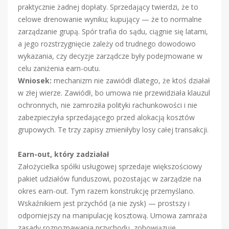
praktycznie żadnej dopłaty. Sprzedający twierdzi, że to
celowe drenowanie wyniku; kupujący — że to normalne
zarządzanie grupą. Spór trafia do sądu, ciągnie się latami,
a jego rozstrzygnięcie zależy od trudnego dowodowo
wykazania, czy decyzje zarządcze były podejmowane w
celu zaniżenia earn-outu.
Wniosek:
mechanizm nie zawiódł dlatego, że ktoś działał
w złej wierze. Zawiódł, bo umowa nie przewidziała klauzul
ochronnych, nie zamroziła polityki rachunkowości i nie
zabezpieczyła sprzedającego przed alokacją kosztów
grupowych. Te trzy zapisy zmieniłyby losy całej transakcji.
Earn-out, który zadziałał
Założycielka spółki usługowej sprzedaje większościowy
pakiet udziałów funduszowi, pozostając w zarządzie na
okres earn-out. Tym razem konstrukcję przemyślano.
Wskaźnikiem jest przychód (a nie zysk) — prostszy i
odporniejszy na manipulację kosztową. Umowa zamraża
zasady rozpoznawania przychodu, zobowiązuje