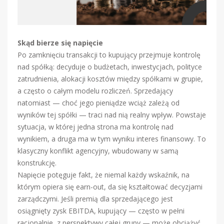
Skąd bierze się napięcie
Po zamknięciu transakcji to kupujący przejmuje kontrolę
nad spółką: decyduje o budżetach, inwestycjach, polityce
zatrudnienia, alokacji kosztów między spółkami w grupie,
a często o całym modelu rozliczeń. Sprzedający
natomiast — choć jego pieniądze wciąż zależą od
wyników tej spółki — traci nad nią realny wpływ. Powstaje
sytuacja, w której jedna strona ma kontrolę nad
wynikiem, a druga ma w tym wyniku interes finansowy. To
klasyczny konflikt agencyjny, wbudowany w samą
konstrukcję.
Napięcie potęguje fakt, że niemal każdy wskaźnik, na
którym opiera się earn-out, da się kształtować decyzjami
zarządczymi. Jeśli premią dla sprzedającego jest
osiągnięty zysk EBITDA, kupujący — często w pełni
racjonalnie, z perspektywy całej grupy — może obciążyć