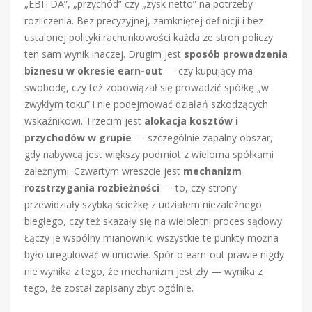
„EBITDA”, „przychód” czy „zysk netto” na potrzeby
rozliczenia. Bez precyzyjnej, zamkniętej definicji i bez
ustalonej polityki rachunkowości każda ze stron policzy
ten sam wynik inaczej. Drugim jest
sposób prowadzenia
biznesu w okresie earn-out
— czy kupujący ma
swobodę, czy też zobowiązał się prowadzić spółkę „w
zwykłym toku” i nie podejmować działań szkodzących
wskaźnikowi. Trzecim jest
alokacja kosztów i
przychodów w grupie
— szczególnie zapalny obszar,
gdy nabywcą jest większy podmiot z wieloma spółkami
zależnymi. Czwartym wreszcie jest
mechanizm
rozstrzygania rozbieżności
— to, czy strony
przewidziały szybką ścieżkę z udziałem niezależnego
biegłego, czy też skazały się na wieloletni proces sądowy.
Łączy je wspólny mianownik: wszystkie te punkty można
było uregulować w umowie. Spór o earn-out prawie nigdy
nie wynika z tego, że mechanizm jest zły — wynika z
tego, że został zapisany zbyt ogólnie.