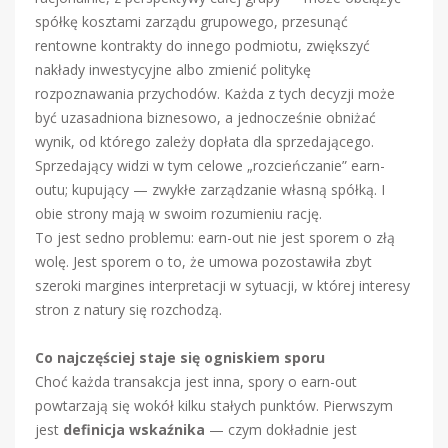
spółkę kosztami zarządu grupowego, przesunąć
rentowne kontrakty do innego podmiotu, zwiększyć
nakłady inwestycyjne albo zmienić politykę
rozpoznawania przychodów. Każda z tych decyzji może
być uzasadniona biznesowo, a jednocześnie obniżać
wynik, od którego zależy dopłata dla sprzedającego.
Sprzedający widzi w tym celowe „rozcieńczanie” earn-
outu; kupujący — zwykłe zarządzanie własną spółką. I
obie strony mają w swoim rozumieniu rację.
To jest sedno problemu: earn-out nie jest sporem o złą
wolę. Jest sporem o to, że umowa pozostawiła zbyt
szeroki margines interpretacji w sytuacji, w której interesy
stron z natury się rozchodzą.
Co najczęściej staje się ogniskiem sporu
Choć każda transakcja jest inna, spory o earn-out
powtarzają się wokół kilku stałych punktów. Pierwszym
jest
definicja wskaźnika
— czym dokładnie jest