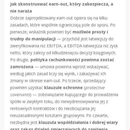
Jak skonstruować earn-out, który zabezpiecza, a
nie naraża
Dobrze zaprojektowany earn-out opiera się na kilku
zasadach, które wspólnie ograniczają pole do sporu. Po
pierwsze, wskaźnik powinien być
możliwie prosty i
trudny do manipulacji
— przychód jest łatwiejszy do
zweryfikowania niż EBITDA, a EBITDA łatwiejsza niż zysk
netto, który zależy od kilkudziesięciu decyzji księgowych.
Po drugie,
polityka rachunkowości powinna zostać
zamrożona
— umowa powinna wprost wskazywać,
według jakich zasad liczy się wynik, i zakazywać ich
zmiany w okresie earn-out. Po trzecie, sprzedający
powinien uzyskać
klauzule ochronne
(
protective
covenants
) — zobowiązanie kupującego do prowadzenia
spółki w zwykłym toku, do niewydrenowywania jej z
rentownych kontraktów i do nieobciążania jej
nieuzasadnionymi kosztami grupowymi. Po czwarte,
niezbędna jest
klauzula współdziałania i dobrej wiary
oraz zakaz działań zmierzających do zaniżenia