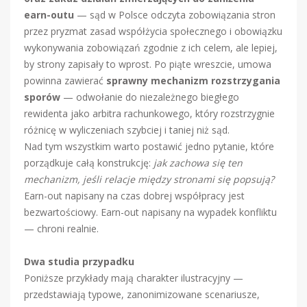
earn-outu
— sąd w Polsce odczyta zobowiązania stron
przez pryzmat zasad współżycia społecznego i obowiązku
wykonywania zobowiązań zgodnie z ich celem, ale lepiej,
by strony zapisały to wprost. Po piąte wreszcie, umowa
powinna zawierać
sprawny mechanizm rozstrzygania
sporów
— odwołanie do niezależnego biegłego
rewidenta jako arbitra rachunkowego, który rozstrzygnie
różnicę w wyliczeniach szybciej i taniej niż sąd.
Nad tym wszystkim warto postawić jedno pytanie, które
porządkuje całą konstrukcję:
jak zachowa się ten
mechanizm, jeśli relacje między stronami się popsują?
Earn-out napisany na czas dobrej współpracy jest
bezwartościowy. Earn-out napisany na wypadek konfliktu
— chroni realnie.
Dwa studia przypadku
Poniższe przykłady mają charakter ilustracyjny —
przedstawiają typowe, zanonimizowane scenariusze,