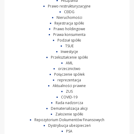
Hiszpania
Prawo restrukturyzacyjne
CEIDG
Nieruchomości
Rejestracja spółki
Prawo holdingowe
Prawa konsumenta
Podział spółki
TSUE
Inwestycje
Przekształcenie spółki
AML
orzecznictwo
Połączenie spółek
reprezentacja
Aktualności prawne
ZUS
COVID-19
Rada nadzorcza
Dematerializacja akcji
Założenie spółki
Repozytorium Dokumentów Finansowych
Dystrybucja ubezpieczeń
PSA