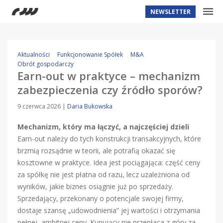
NEWSLETTER
Aktualności
Funkcjonowanie Spółek
M&A
Obrót gospodarczy
Earn-out w praktyce – mechanizm
zabezpieczenia czy źródło sporów?
9 czerwca 2026
|
Daria Bukowska
Mechanizm, który ma łączyć, a najczęściej dzieli
Earn-out należy do tych konstrukcji transakcyjnych, które
brzmią rozsądnie w teorii, ale potrafią okazać się
kosztowne w praktyce. Idea jest pociągająca: część ceny
za spółkę nie jest płatna od razu, lecz uzależniona od
wyników, jakie biznes osiągnie już po sprzedaży.
Sprzedający, przekonany o potencjale swojej firmy,
dostaje szansę „udowodnienia” jej wartości i otrzymania
pełnej, ambitnej ceny. Kupujący nie przepłaca z góry za