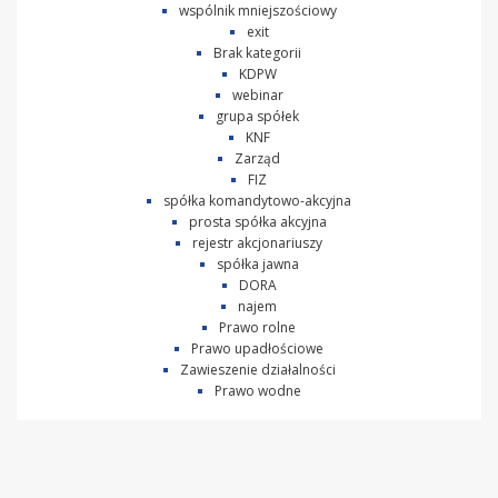
wspólnik mniejszościowy
exit
Brak kategorii
KDPW
webinar
grupa spółek
KNF
Zarząd
FIZ
spółka komandytowo-akcyjna
prosta spółka akcyjna
rejestr akcjonariuszy
spółka jawna
DORA
najem
Prawo rolne
Prawo upadłościowe
Zawieszenie działalności
Prawo wodne