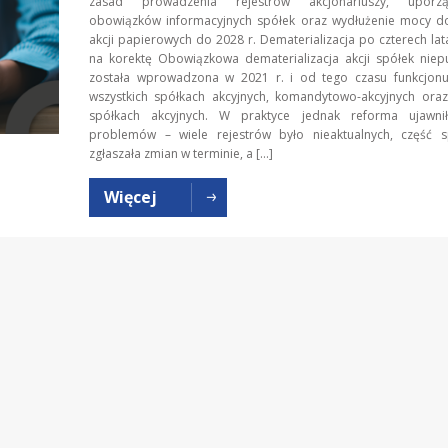
zasad prowadzenia rejestrów akcjonariuszy, uporzą
obowiązków informacyjnych spółek oraz wydłużenie mocy 
akcji papierowych do 2028 r. Dematerializacja po czterech lat
na korektę Obowiązkowa dematerializacja akcji spółek niep
została wprowadzona w 2021 r. i od tego czasu funkcjonu
wszystkich spółkach akcyjnych, komandytowo-akcyjnych oraz
spółkach akcyjnych. W praktyce jednak reforma ujawni
problemów – wiele rejestrów było nieaktualnych, część s
zgłaszała zmian w terminie, a […]
Więcej