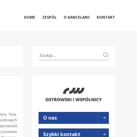
HOME
ZESPÓŁ
O KANCELARII
KONTAKT
ejną fazę.
O nas
ndlowych
 zapowiada
cyzowanie
Szybki kontakt