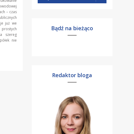
dkowanie
dowodowej
ach – czas
ublicznych
je już we
Bądź na bieżąco
 prostych
ła szereg
półek nie
Redaktor bloga