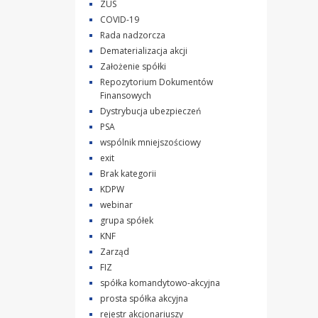
ZUS
COVID-19
Rada nadzorcza
Dematerializacja akcji
Założenie spółki
Repozytorium Dokumentów
Finansowych
Dystrybucja ubezpieczeń
PSA
wspólnik mniejszościowy
exit
Brak kategorii
KDPW
webinar
grupa spółek
KNF
Zarząd
FIZ
spółka komandytowo-akcyjna
prosta spółka akcyjna
rejestr akcjonariuszy