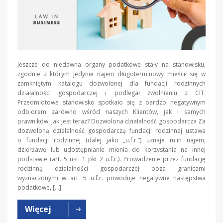
Jeszcze do niedawna organy podatkowe stały na stanowisku,
zgodnie z którym jedynie najem długoterminowy mieścił się w
zamkniętym katalogu dozwolonej dla fundacji rodzinnych
działalności gospodarczej i podlegał zwolnieniu z CIT.
Przedmiotowe stanowisko spotkało się z bardzo negatywnym
odbiorem zarówno wśród naszych Klientów, jak i samych
prawników. Jak jest teraz? Dozwolona działalność gospodarcza Za
dozwoloną działalność gospodarczą fundacji rodzinnej ustawa
o fundacji rodzinnej (dalej jako „u.f.r.”) uznaje m.in najem,
dzierżawę lub udostępnianie mienia do korzystania na innej
podstawie (art. 5 ust. 1 pkt 2 u.f.r.). Prowadzenie przez fundację
rodzinną działalności gospodarczej poza granicami
wyznaczonymi w art. 5 u.f.r. powoduje negatywne następstwa
podatkowe, […]
Więcej