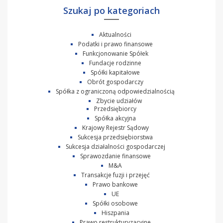
Szukaj po kategoriach
Aktualności
Podatki i prawo finansowe
Funkcjonowanie Spółek
Fundacje rodzinne
Spółki kapitałowe
Obrót gospodarczy
Spółka z ograniczoną odpowiedzialnością
Zbycie udziałów
Przedsiębiorcy
Spółka akcyjna
Krajowy Rejestr Sądowy
Sukcesja przedsiębiorstwa
Sukcesja działalności gospodarczej
Sprawozdanie finansowe
M&A
Transakcje fuzji i przejęć
Prawo bankowe
UE
Spółki osobowe
Hiszpania
Prawo restrukturyzacyjne