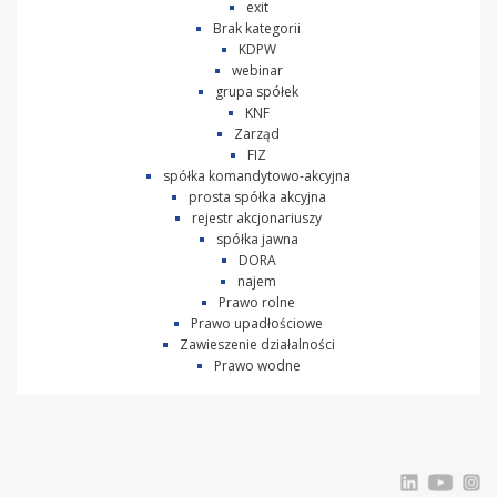
exit
Brak kategorii
KDPW
webinar
grupa spółek
KNF
Zarząd
FIZ
spółka komandytowo-akcyjna
prosta spółka akcyjna
rejestr akcjonariuszy
spółka jawna
DORA
najem
Prawo rolne
Prawo upadłościowe
Zawieszenie działalności
Prawo wodne