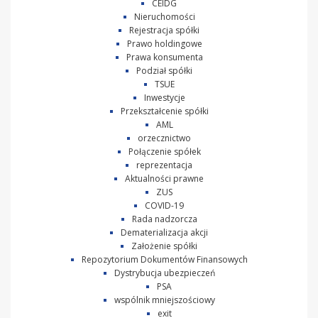
CEIDG
Nieruchomości
Rejestracja spółki
Prawo holdingowe
Prawa konsumenta
Podział spółki
TSUE
Inwestycje
Przekształcenie spółki
AML
orzecznictwo
Połączenie spółek
reprezentacja
Aktualności prawne
ZUS
COVID-19
Rada nadzorcza
Dematerializacja akcji
Założenie spółki
Repozytorium Dokumentów Finansowych
Dystrybucja ubezpieczeń
PSA
wspólnik mniejszościowy
exit