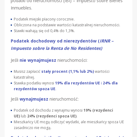
podatki od nieruchomości (IBI) – Impuesto sobre Bienes
Inmuebles.
Podatek miejski płacony corocznie.
Obliczona na podstawie wartości katastralnej nieruchomości.
Stawki wahają się od 0,4% do 1,3%.
Podatek dochodowy od nierezydentów (
IRNR –
Impuesto sobre la Renta de No Residentes)
Jeśli
nie wynajmujesz
nieruchomości:
Musisz zapłacić
stały procent (1,1% lub 2%)
wartości
katastralnej.
Stawka podatku wynosi
19% dla rezydentów UE
i
24% dla
rezydentów spoza UE
.
Jeśli
wynajmujesz
nieruchomość:
Podatek od dochodu z wynajmu wynosi
19% (rezydenci
UE)
lub
24% (rezydenci spoza UE)
.
Mieszkańcy UE mogą odliczyć wydatki, ale mieszkańcy spoza UE
zasadniczo nie mogą.