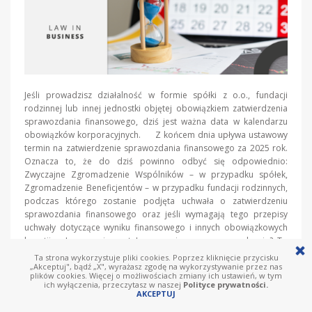
Jeśli prowadzisz działalność w formie spółki z o.o., fundacji
rodzinnej lub innej jednostki objętej obowiązkiem zatwierdzenia
sprawozdania finansowego, dziś jest ważna data w kalendarzu
obowiązków korporacyjnych. Z końcem dnia upływa ustawowy
termin na zatwierdzenie sprawozdania finansowego za 2025 rok.
Oznacza to, że do dziś powinno odbyć się odpowiednio:
Zwyczajne Zgromadzenie Wspólników – w przypadku spółek,
Zgromadzenie Beneficjentów – w przypadku fundacji rodzinnych,
podczas którego zostanie podjęta uchwała o zatwierdzeniu
sprawozdania finansowego oraz jeśli wymagają tego przepisy
uchwały dotyczące wyniku finansowego i innych obowiązkowych
kwestii. Jeszcze nie zostało zorganizowane zgromadzenie? To
ostatni moment, aby podjąć działania i dopełnić […]
Ta strona wykorzystuje pliki cookies. Poprzez kliknięcie przycisku
„Akceptuj", bądź „X", wyrażasz zgodę na wykorzystywanie przez nas
plików cookies. Więcej o możliwościach zmiany ich ustawień, w tym
Więcej
ich wyłączenia, przeczytasz w naszej
Polityce prywatności.
AKCEPTUJ