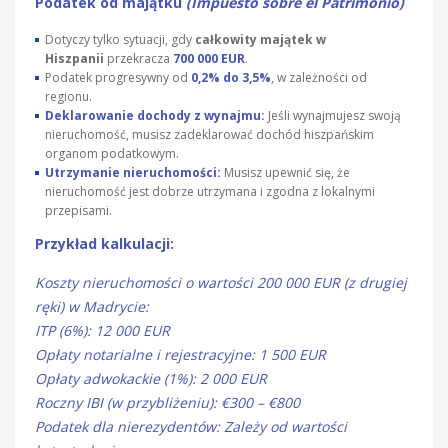
Podatek od majątku
(Impuesto sobre el Patrimonio)
Dotyczy tylko sytuacji, gdy
całkowity majątek w
Hiszpanii
przekracza
700 000 EUR
.
Podatek progresywny od
0,2% do 3,5%
, w zależności od
regionu.
Deklarowanie dochody z wynajmu:
Jeśli wynajmujesz swoją
nieruchomość, musisz zadeklarować dochód hiszpańskim
organom podatkowym.
Utrzymanie nieruchomości:
Musisz upewnić się, że
nieruchomość jest dobrze utrzymana i zgodna z lokalnymi
przepisami.
Przykład kalkulacji:
Koszty nieruchomości o wartości 200 000 EUR (z drugiej
ręki) w Madrycie:
ITP (6%): 12 000 EUR
Opłaty notarialne i rejestracyjne: 1 500 EUR
Opłaty adwokackie (1%): 2 000 EUR
Roczny IBI (w przybliżeniu): €300 – €800
Podatek dla nierezydentów: Zależy od wartości