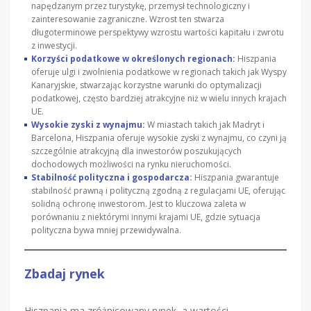
napędzanym przez turystykę, przemysł technologiczny i
zainteresowanie zagraniczne. Wzrost ten stwarza
długoterminowe perspektywy wzrostu wartości kapitału i zwrotu
z inwestycji.
Korzyści podatkowe w określonych regionach:
Hiszpania
oferuje ulgi i zwolnienia podatkowe w regionach takich jak Wyspy
Kanaryjskie, stwarzając korzystne warunki do optymalizacji
podatkowej, często bardziej atrakcyjne niż w wielu innych krajach
UE.
Wysokie zyski z wynajmu:
W miastach takich jak Madryt i
Barcelona, Hiszpania oferuje wysokie zyski z wynajmu, co czyni ją
szczególnie atrakcyjną dla inwestorów poszukujących
dochodowych możliwości na rynku nieruchomości.
Stabilność polityczna i gospodarcza
:
Hiszpania gwarantuje
stabilność prawną i polityczną zgodną z regulacjami UE, oferując
solidną ochronę inwestorom. Jest to kluczowa zaleta w
porównaniu z niektórymi innymi krajami UE, gdzie sytuacja
polityczna bywa mniej przewidywalna.
Zbadaj rynek
Hiszpania ma zróżnicowany rynek, a wartości