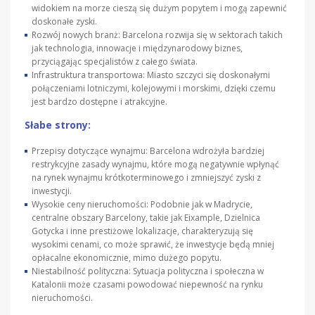
widokiem na morze cieszą się dużym popytem i mogą zapewnić
doskonałe zyski.
Rozwój nowych branż: Barcelona rozwija się w sektorach takich
jak technologia, innowacje i międzynarodowy biznes,
przyciągając specjalistów z całego świata.
Infrastruktura transportowa: Miasto szczyci się doskonałymi
połączeniami lotniczymi, kolejowymi i morskimi, dzięki czemu
jest bardzo dostępne i atrakcyjne.
Słabe strony:
Przepisy dotyczące wynajmu: Barcelona wdrożyła bardziej
restrykcyjne zasady wynajmu, które mogą negatywnie wpłynąć
na rynek wynajmu krótkoterminowego i zmniejszyć zyski z
inwestycji.
Wysokie ceny nieruchomości: Podobnie jak w Madrycie,
centralne obszary Barcelony, takie jak Eixample, Dzielnica
Gotycka i inne prestiżowe lokalizacje, charakteryzują się
wysokimi cenami, co może sprawić, że inwestycje będą mniej
opłacalne ekonomicznie, mimo dużego popytu.
Niestabilność polityczna: Sytuacja polityczna i społeczna w
Katalonii może czasami powodować niepewność na rynku
nieruchomości.