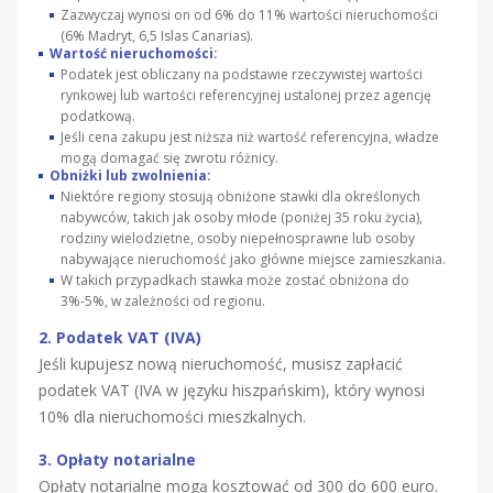
Zazwyczaj wynosi on od 6% do 11% wartości nieruchomości
(6% Madryt, 6,5 Islas Canarias).
Wartość nieruchomości:
Podatek jest obliczany na podstawie rzeczywistej wartości
rynkowej lub wartości referencyjnej ustalonej przez agencję
podatkową.
Jeśli cena zakupu jest niższa niż wartość referencyjna, władze
mogą domagać się zwrotu różnicy.
Obniżki lub zwolnienia:
Niektóre regiony stosują obniżone stawki dla określonych
nabywców, takich jak osoby młode (poniżej 35 roku życia),
rodziny wielodzietne, osoby niepełnosprawne lub osoby
nabywające nieruchomość jako główne miejsce zamieszkania.
W takich przypadkach stawka może zostać obniżona do
3%-5%, w zależności od regionu.
2. Podatek VAT (IVA)
Jeśli kupujesz nową nieruchomość, musisz zapłacić
podatek VAT (IVA w języku hiszpańskim), który wynosi
10% dla nieruchomości mieszkalnych.
3. Opłaty notarialne
Opłaty notarialne mogą kosztować od 300 do 600 euro.