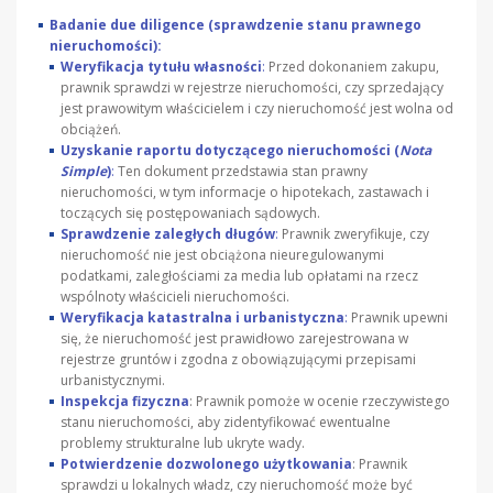
Badanie due diligence (sprawdzenie stanu prawnego
nieruchomości):
Weryfikacja tytułu własności
:
Przed dokonaniem zakupu,
prawnik sprawdzi w rejestrze nieruchomości, czy sprzedający
jest prawowitym właścicielem i czy nieruchomość jest wolna od
obciążeń.
Uzyskanie raportu dotyczącego nieruchomości (
Nota
Simple
)
:
Ten dokument przedstawia stan prawny
nieruchomości, w tym informacje o hipotekach, zastawach i
toczących się postępowaniach sądowych.
Sprawdzenie zaległych długów
:
Prawnik zweryfikuje, czy
nieruchomość nie jest obciążona nieuregulowanymi
podatkami, zaległościami za media lub opłatami na rzecz
wspólnoty właścicieli nieruchomości.
Weryfikacja katastralna i urbanistyczna
:
Prawnik upewni
się, że nieruchomość jest prawidłowo zarejestrowana w
rejestrze gruntów i zgodna z obowiązującymi przepisami
urbanistycznymi.
Inspekcja fizyczna
: Prawnik pomoże w ocenie rzeczywistego
stanu nieruchomości, aby zidentyfikować ewentualne
problemy strukturalne lub ukryte wady.
Potwierdzenie dozwolonego użytkowania
: Prawnik
sprawdzi u lokalnych władz, czy nieruchomość może być