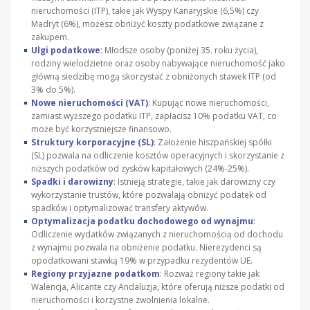
nieruchomości (ITP), takie jak Wyspy Kanaryjskie (6,5%) czy
Madryt (6%), możesz obniżyć koszty podatkowe związane z
zakupem.
Ulgi podatkowe
:
Młodsze osoby (poniżej 35. roku życia),
rodziny wielodzietne oraz osoby nabywające nieruchomość jako
główną siedzibę mogą skorzystać z obniżonych stawek ITP (od
3% do 5%).
Nowe nieruchomości (VAT)
: Kupując nowe nieruchomości,
zamiast wyższego podatku ITP, zapłacisz 10% podatku VAT, co
może być korzystniejsze finansowo.
Struktury korporacyjne (SL)
: Założenie hiszpańskiej spółki
(SL) pozwala na odliczenie kosztów operacyjnych i skorzystanie z
niższych podatków od zysków kapitałowych (24%-25%).
Spadki i darowizny
:
Istnieją strategie, takie jak darowizny czy
wykorzystanie trustów, które pozwalają obniżyć podatek od
spadków i optymalizować transfery aktywów.
Optymalizacja podatku dochodowego od wynajmu
:
Odliczenie wydatków związanych z nieruchomością od dochodu
z wynajmu pozwala na obniżenie podatku. Nierezydenci są
opodatkowani stawką 19% w przypadku rezydentów UE.
Regiony przyjazne podatkom
:
Rozważ regiony takie jak
Walencja, Alicante czy Andaluzja, które oferują niższe podatki od
nieruchomości i korzystne zwolnienia lokalne.