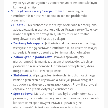
wykorzystywana zgodnie z zamierzonym celem (mieszkalnym,
komercyjnym itp.).
Sporządzanie i weryfikacja umów.
Upewnij się, że
nieruchomość nie jest zadłużona ani nie ma problemów
prawnych:
Hipoteki:
Nieruchomość może być obciążona hipoteką jako
zabezpieczenie niespłaconego długu. Prawnik zweryfikuje, czy
właściciel spłacił zobowiązanie, lub czy musi ono zostać
uregulowane przed finalizacją zakupu.
Zastawy lub zajęcia:
Jeśli właściciel ma niezapłacone długi,
wierzyciele mogą zastawić nieruchomość, co uniemożliwia jej
sprzedaż. Prawnik upewni się, że nie ma takich obciążeń.
Zobowiązania podatkowe:
Prawnik sprawdzi, czy
nieruchomość nie ma niezapłaconych podatków, takich jak
podatek od nieruchomości lub zaległości w opłatach, które
mogą stanowić obciążenie prawne.
Służebności:
W przypadku niektórych nieruchomości mogą
istnieć ograniczenia użytkowania, takie jak prawo drogi dla
sąsiadów czy dostęp do usług publicznych. Prawnik sprawdzi,
czy takie obciążenia dotyczą nieruchomości.
Spór sądowy:
Nieruchomość może być przedmiotem sporu
prawnego, na przykład w związku z roszczeniami osób trzecich
lub sprawami spadkowymi. Prawnik upewni się, że
nieruchomość nie jest zaangażowana w tego typu