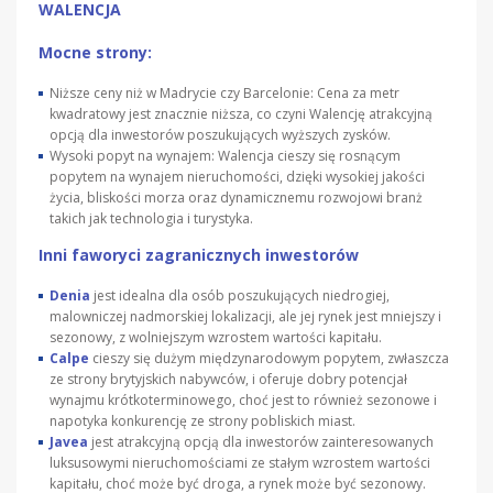
WALENCJA
Mocne strony:
Niższe ceny niż w Madrycie czy Barcelonie: Cena za metr
kwadratowy jest znacznie niższa, co czyni Walencję atrakcyjną
opcją dla inwestorów poszukujących wyższych zysków.
Wysoki popyt na wynajem: Walencja cieszy się rosnącym
popytem na wynajem nieruchomości, dzięki wysokiej jakości
życia, bliskości morza oraz dynamicznemu rozwojowi branż
takich jak technologia i turystyka.
Inni faworyci zagranicznych inwestorów
Denia
jest idealna dla osób poszukujących niedrogiej,
malowniczej nadmorskiej lokalizacji, ale jej rynek jest mniejszy i
sezonowy, z wolniejszym wzrostem wartości kapitału.
Calpe
cieszy się dużym międzynarodowym popytem, zwłaszcza
ze strony brytyjskich nabywców, i oferuje dobry potencjał
wynajmu krótkoterminowego, choć jest to również sezonowe i
napotyka konkurencję ze strony pobliskich miast.
Javea
jest atrakcyjną opcją dla inwestorów zainteresowanych
luksusowymi nieruchomościami ze stałym wzrostem wartości
kapitału, choć może być droga, a rynek może być sezonowy.