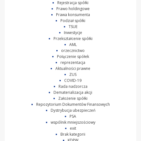
Rejestracja spółki
Prawo holdingowe
Prawa konsumenta
Podział spółki
TSUE
Inwestycje
Przekształcenie spółki
AML
orzecznictwo
Połączenie spółek
reprezentacja
Aktualności prawne
ZUS
COVID-19
Rada nadzorcza
Dematerializacja akcji
Założenie spółki
Repozytorium Dokumentów Finansowych
Dystrybucja ubezpieczeń
PSA
wspólnik mniejszościowy
exit
Brak kategorii
KDPW