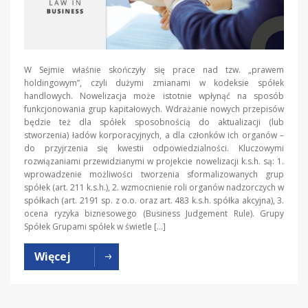
W Sejmie właśnie skończyły się prace nad tzw. „prawem
holdingowym”, czyli dużymi zmianami w kodeksie spółek
handlowych. Nowelizacja może istotnie wpłynąć na sposób
funkcjonowania grup kapitałowych. Wdrażanie nowych przepisów
będzie też dla spółek sposobnością do aktualizacji (lub
stworzenia) ładów korporacyjnych, a dla członków ich organów –
do przyjrzenia się kwestii odpowiedzialności. Kluczowymi
rozwiązaniami przewidzianymi w projekcie nowelizacji k.s.h. są: 1.
wprowadzenie możliwości tworzenia sformalizowanych grup
spółek (art. 211 k.s.h.), 2. wzmocnienie roli organów nadzorczych w
spółkach (art. 2191 sp. z o.o. oraz art. 483 k.s.h. spółka akcyjna), 3.
ocena ryzyka biznesowego (Business Judgement Rule). Grupy
Spółek Grupami spółek w świetle […]
Więcej