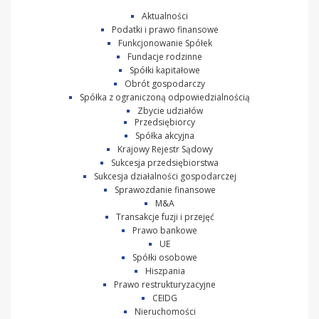
Aktualności
Podatki i prawo finansowe
Funkcjonowanie Spółek
Fundacje rodzinne
Spółki kapitałowe
Obrót gospodarczy
Spółka z ograniczoną odpowiedzialnością
Zbycie udziałów
Przedsiębiorcy
Spółka akcyjna
Krajowy Rejestr Sądowy
Sukcesja przedsiębiorstwa
Sukcesja działalności gospodarczej
Sprawozdanie finansowe
M&A
Transakcje fuzji i przejęć
Prawo bankowe
UE
Spółki osobowe
Hiszpania
Prawo restrukturyzacyjne
CEIDG
Nieruchomości