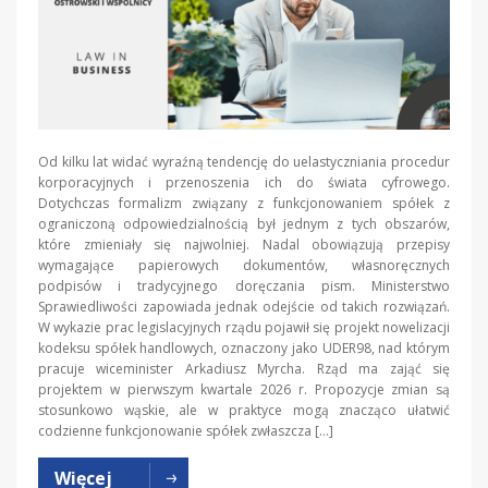
Od kilku lat widać wyraźną tendencję do uelastyczniania procedur
korporacyjnych i przenoszenia ich do świata cyfrowego.
Dotychczas formalizm związany z funkcjonowaniem spółek z
ograniczoną odpowiedzialnością był jednym z tych obszarów,
które zmieniały się najwolniej. Nadal obowiązują przepisy
wymagające papierowych dokumentów, własnoręcznych
podpisów i tradycyjnego doręczania pism. Ministerstwo
Sprawiedliwości zapowiada jednak odejście od takich rozwiązań.
W wykazie prac legislacyjnych rządu pojawił się projekt nowelizacji
kodeksu spółek handlowych, oznaczony jako UDER98, nad którym
pracuje wiceminister Arkadiusz Myrcha. Rząd ma zająć się
projektem w pierwszym kwartale 2026 r. Propozycje zmian są
stosunkowo wąskie, ale w praktyce mogą znacząco ułatwić
codzienne funkcjonowanie spółek zwłaszcza […]
Więcej