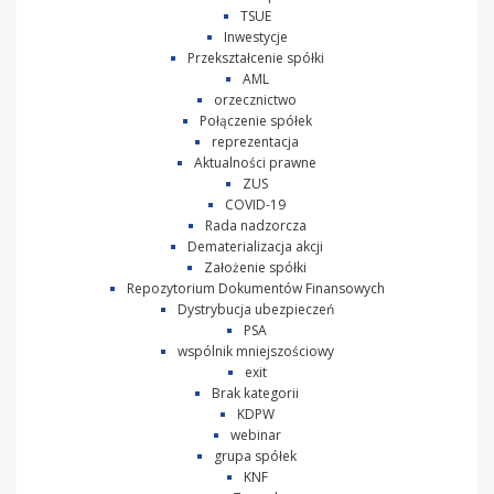
TSUE
Inwestycje
Przekształcenie spółki
AML
orzecznictwo
Połączenie spółek
reprezentacja
Aktualności prawne
ZUS
COVID-19
Rada nadzorcza
Dematerializacja akcji
Założenie spółki
Repozytorium Dokumentów Finansowych
Dystrybucja ubezpieczeń
PSA
wspólnik mniejszościowy
exit
Brak kategorii
KDPW
webinar
grupa spółek
KNF