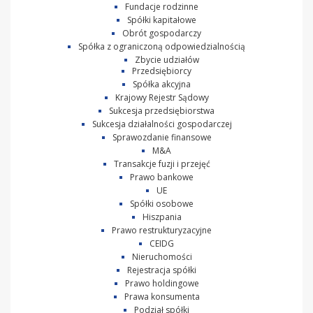
Fundacje rodzinne
Spółki kapitałowe
Obrót gospodarczy
Spółka z ograniczoną odpowiedzialnością
Zbycie udziałów
Przedsiębiorcy
Spółka akcyjna
Krajowy Rejestr Sądowy
Sukcesja przedsiębiorstwa
Sukcesja działalności gospodarczej
Sprawozdanie finansowe
M&A
Transakcje fuzji i przejęć
Prawo bankowe
UE
Spółki osobowe
Hiszpania
Prawo restrukturyzacyjne
CEIDG
Nieruchomości
Rejestracja spółki
Prawo holdingowe
Prawa konsumenta
Podział spółki