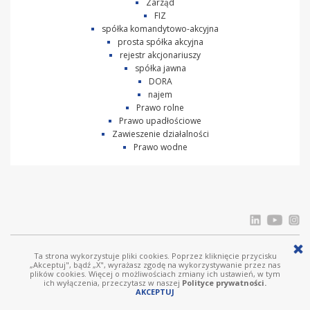
Zarząd
FIZ
spółka komandytowo-akcyjna
prosta spółka akcyjna
rejestr akcjonariuszy
spółka jawna
DORA
najem
Prawo rolne
Prawo upadłościowe
Zawieszenie działalności
Prawo wodne
Ta strona wykorzystuje pliki cookies. Poprzez kliknięcie przycisku
© Ostrowski i Wspólnicy |
www.ostrowski.legal
| Wszystkie prawa zastrzeżone
„Akceptuj", bądź „X", wyrażasz zgodę na wykorzystywanie przez nas
plików cookies. Więcej o możliwościach zmiany ich ustawień, w tym
Licznik odwiedziń: 303176
ich wyłączenia, przeczytasz w naszej
Polityce prywatności.
AKCEPTUJ