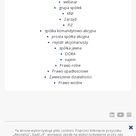
webinar
grupa spółek
KNF
Zarząd
FIZ
spółka komandytowo-akcyjna
prosta spółka akcyjna
rejestr akcjonariuszy
spółka jawna
DORA
najem
Prawo rolne
Prawo upadłościowe
Zawieszenie działalności
Prawo wodne
Ta strona wykorzystuje pliki cookies. Poprzez kliknięcie przycisku
© Ostrowski i Wspólnicy |
www.ostrowski.legal
| Wszystkie prawa zastrzeżone
„Akceptuj", bądź „X", wyrażasz zgodę na wykorzystywanie przez nas