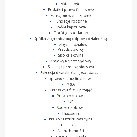
Aktualności
Podatki i prawo finansowe
Funkcjonowanie Spółek
Fundacje rodzinne
Spółki kapitałowe
Obrót gospodarczy
Spółka z ograniczoną odpowiedzialnością
Zbycie udziałów
Przedsiębiorcy
Spółka akcyjna
Krajowy Rejestr Sądowy
Sukcesja przedsiębiorstwa
Sukcesja działalności gospodarczej
Sprawozdanie finansowe
M&A
Transakcje fuzji i przejęć
Prawo bankowe
UE
Spółki osobowe
Hiszpania
Prawo restrukturyzacyjne
CEIDG
Nieruchomości
Rejestracja spółki