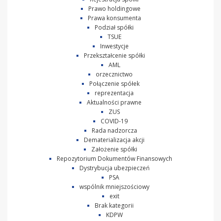
Prawo holdingowe
Prawa konsumenta
Podział spółki
TSUE
Inwestycje
Przekształcenie spółki
AML
orzecznictwo
Połączenie spółek
reprezentacja
Aktualności prawne
ZUS
COVID-19
Rada nadzorcza
Dematerializacja akcji
Założenie spółki
Repozytorium Dokumentów Finansowych
Dystrybucja ubezpieczeń
PSA
wspólnik mniejszościowy
exit
Brak kategorii
KDPW